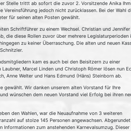
r Stelle trittt ab sofort die zuvor 2. Vorsitzende Anika Ih
e Vereinsführung jedoch nicht zurücklassen. Bei der Wahl d
ter für seinen alten Posten gewählt.
ten Schriftführer zu einem Wechsel. Christian und Jennifer
, die diese Rollen zuvor über mehrere Legislaturperioden 
 hingegen zu keiner Überraschung. Die alten und neuen Kass
Schnitzler.
dsmitgliedern kam es auch bei den Beisitzern zu einer
n Laubner, Marcel Linden und Christoph Römer lösen nun Ed
ch, Anne Welter und Hans Edmund (Häns) Steinborn ab.
re gewählt. Wir danken unserem alten Vorstand für Ihre
 und wünschen dem neuen Vorstand viel Erfolg bei ihren n
neben den Wahlen, war die Neuaufnahme von 3 weiteren
ederanzahl auf stolze 145 Personen angewachsen. Abgerundet
n Informationen zum anstehenden Karnevalsumzug. Dieser 