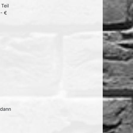
Teil
,- €
 dann