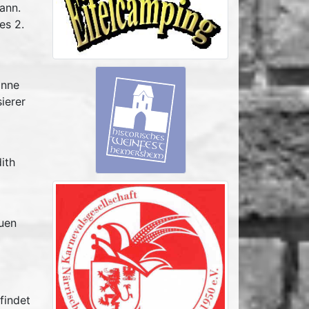
mann.
es 2.
inne
ierer
ith
euen
findet