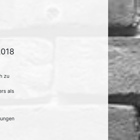
2018
h zu
rs als
tungen