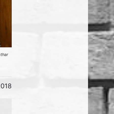
othar
2018